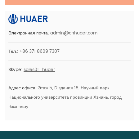
пациентов
Наборы для отбеливания зубов с синей
Электронная почта:
admin@cnhuaer.com
светодиодной подсветкой
Тел.:
+86 371 8609 7307
Skype:
sales01_huaer
Адрес офиса:
Этаж 5, D здания 18, Научный парк
Национального университета провинции Хэнань, город
Чжэнчжоу.