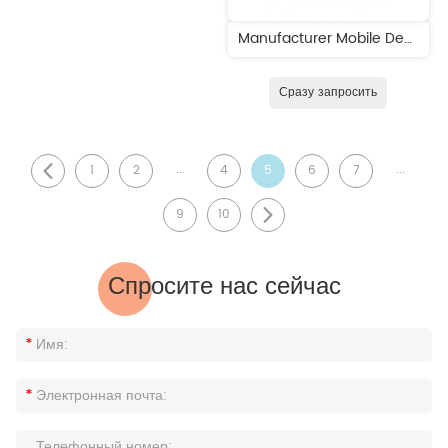
Manufacturer Mobile Dental Unit for Sale
Сразу запросить
...
...
1
2
4
5
6
7
9
10
Спросите нас сейчас